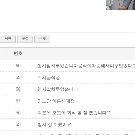
목록
수정
삭제
번호
60
행사잘치루었습니다음식이따뜻해서너무맛있다고..
59
게시글작성
58
행사잘치루었습니다
57
경노당 어른신대접
56
덕분에 오붓이 회식 잘 잘 했습니다^^
55
행사 잘 치뤘어요