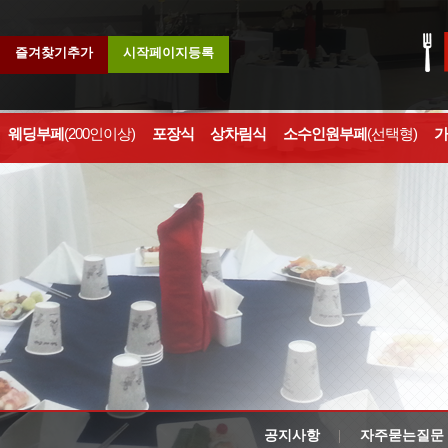
즐겨찾기추가
시작페이지등록
웨딩부페
(200인이상)
포장식
상차림식
소수인원부페
(선택형)
가
공지사항
자주묻는질문