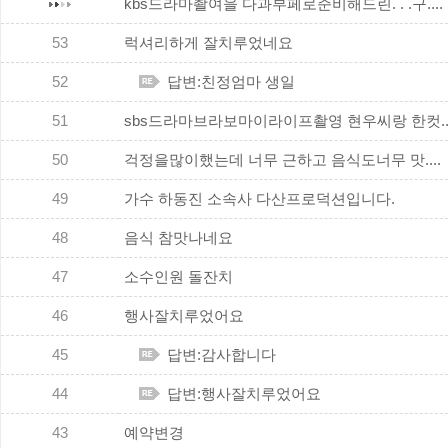
kbs드라마촬여을 다과부페로준비해드린. . .구....
53
럭셔리하게 잘치루었네요
52
답변:친정엄마 생일
51
sbs드라마브라보마이라이프촬영 현우씨랑 한컷...
50
걱정을많이했는데 너무 근하고 음식도너무 맛....
49
가수 하동진 소속사 다산프로덕션입니다.
48
음식 참맛나네요
47
소수인원 돌잔치
46
행사잘치루었어요
45
답변:감사합니다
44
답변:행사잘치루었어요
43
예약변경