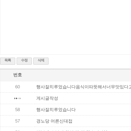
목록
수정
삭제
번호
60
행사잘치루었습니다음식이따뜻해서너무맛있다고..
게시글작성
58
행사잘치루었습니다
57
경노당 어른신대접