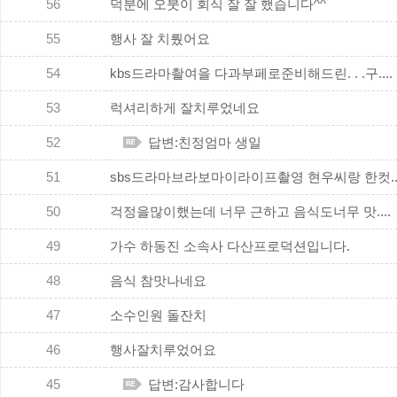
56
덕분에 오붓이 회식 잘 잘 했습니다^^
55
행사 잘 치뤘어요
54
kbs드라마촬여을 다과부페로준비해드린. . .구....
53
럭셔리하게 잘치루었네요
52
답변:친정엄마 생일
51
sbs드라마브라보마이라이프촬영 현우씨랑 한컷...
50
걱정을많이했는데 너무 근하고 음식도너무 맛....
49
가수 하동진 소속사 다산프로덕션입니다.
48
음식 참맛나네요
47
소수인원 돌잔치
46
행사잘치루었어요
45
답변:감사합니다