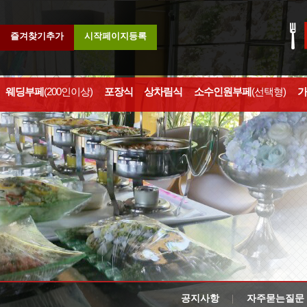
즐겨찾기추가
시작페이지등록
웨딩부페
(200인이상)
포장식
상차림식
소수인원부페
(선택형)
가
공지사항
자주묻는질문