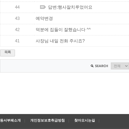
44
답변:행사잘치루었어요
43
예약변경
42
덕분에 집들이 잘했습니다 ^^
41
사장님 내일 전화 주시죠?
목록
동서부페소개
개인정보보호취급방침
찾아오시는길