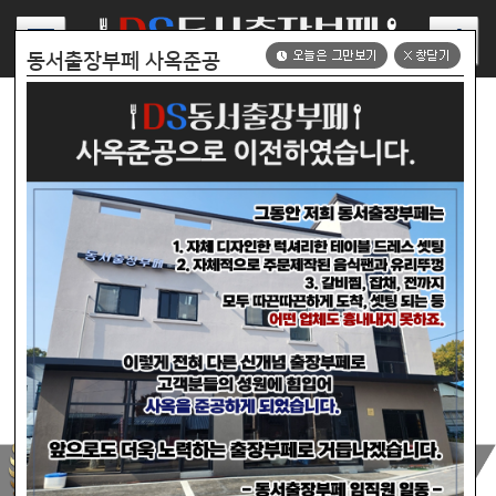
동서출장부페 사옥준공