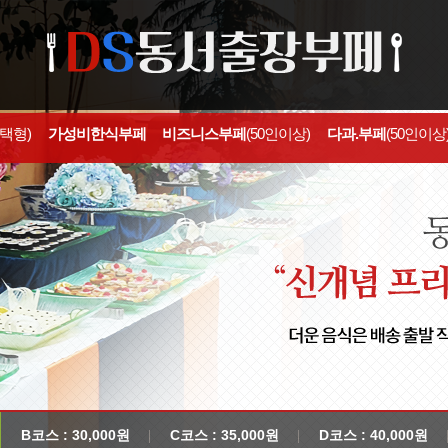
선택형)
가성비한식부페
비즈니스부페
(50인이상)
다과.부페
(50인이상
B코스 : 30,000원
C코스 : 35,000원
D코스 : 40,000원