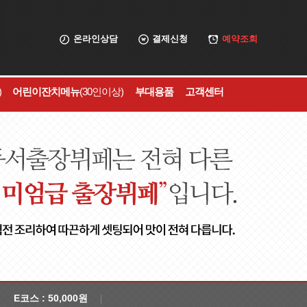
온라인상담
결제신청
예약조회
)
어린이잔치메뉴
(30인이상)
부대용품
고객센터
E코스 : 50,000원