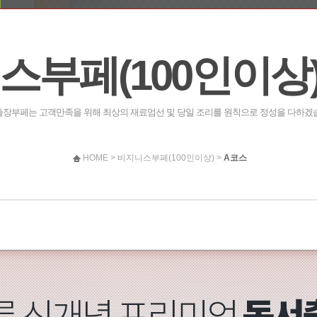
스부페(100인이상)
장부페는 고객만족을 위해 최상의 재료엄선 및 당일 조리를 원칙으로 정성을 다하겠
HOME > 비지니스부페(100인이상) >
A코스