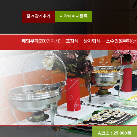
즐겨찾기추가
시작페이지등록
웨딩부페
(200인이상)
포장식
상차림식
소수인원부페
(
A코스 : 25,000원