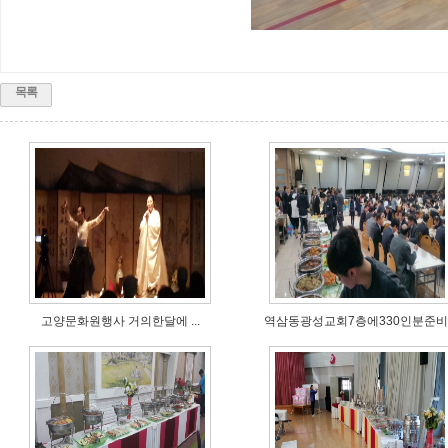
목록
고양문화원행사 거의한달에 ...
역삼동광성교회7층에330인분준비..