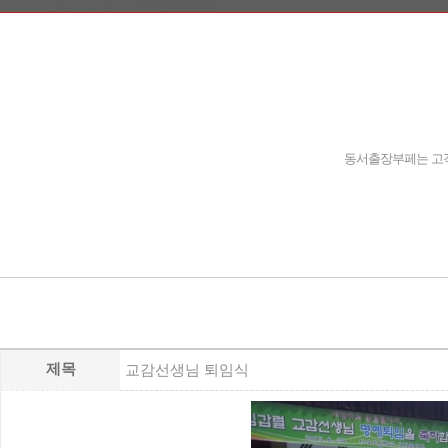
동서출장부페는 고객
제목
교감선생님 퇴임식