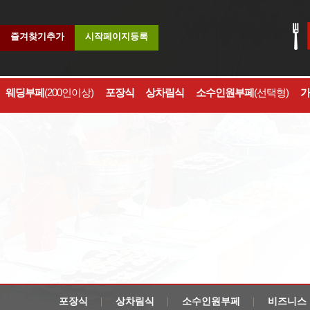
즐겨찾기추가
시작페이지등록
웨딩부페
(200인이상)
포장식
상차림식
소수인원부페
(선택형)
가
포장식
상차림식
소수인원부페
비즈니스