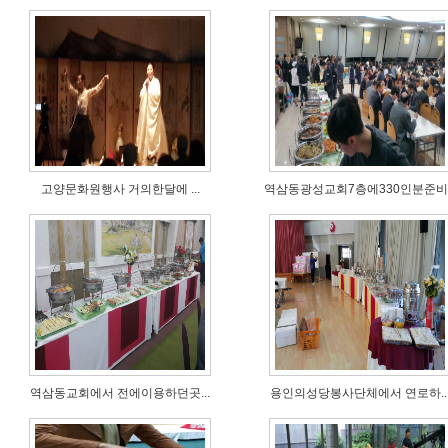
고양문화원행사 거의한달에 ...
역삼동광성교회7층에330인분준비..
역삼동교회에서 전에이용하던곳...
용인의성당봉사단체에서 연로하..