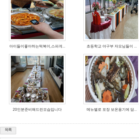
아이들이좋아하는떡복이,스파게...
초등학교 야구부 자모님들이 ...
20인분준비해드린모습입니다
메뉴별로 포장 보온용기에 담...
목록