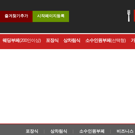
즐겨찾기추가
시작페이지등록
웨딩부페
(200인이상)
포장식
상차림식
소수인원부페
(선택형)
가
포장식
상차림식
소수인원부페
비즈니스