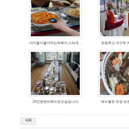
아이들이좋아하는떡복이,스파게...
초등학교 야구부 자
20인분준비해드린모습입니다
메뉴별로 포장 보온
목록