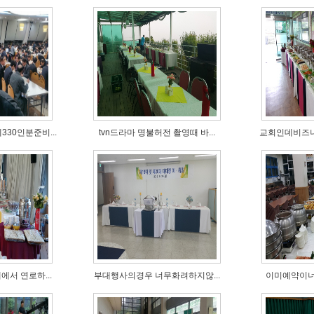
30인분준비...
tvn드라마 명불허전 촬영때 바...
교회인데비즈니스
서 연로하...
부대행사의경우 너무화려하지않...
이미예약이너무