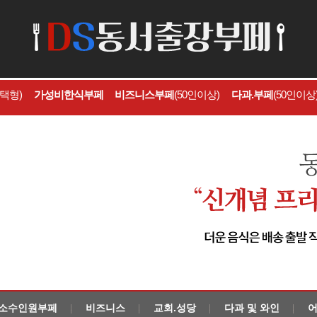
선택형)
가성비한식부페
비즈니스부페
(50인이상)
다과.부페
(50인이상
소수인원부페
비즈니스
교회.성당
다과 및 와인