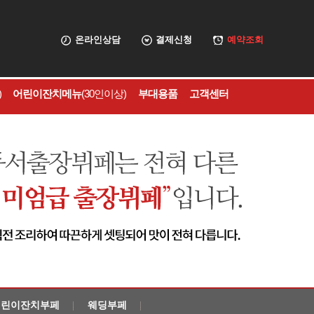
온라인상담
결제신청
예약조회
)
어린이잔치메뉴
(30인이상)
부대용품
고객센터
어린이잔치부페
웨딩부페