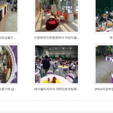
모님들이 ...
수원에위치한병원에서 어린이들...
체
용기에 담...
테이블의자까지 500인분셋팅해...
ymca의정부캠