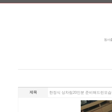
동서출
제목
한정식 상차림20인분 준비해드린모