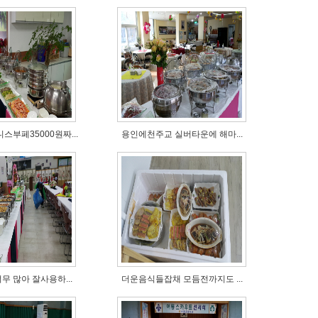
부페35000원짜...
용인에천주교 실버타운에 해마...
 많아 잘사용하...
더운음식들잡채 모듬전까지도 ...