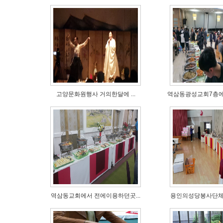
고양문화원행사 거의한달에 ...
역삼동광성교회7층에3
역삼동교회에서 전에이용하던곳...
용인의성당봉사단체에