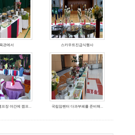
육관에서
스카우트진급식행사
프장 야간에 캠프...
국립암쎈터 다과부페를 준비해...