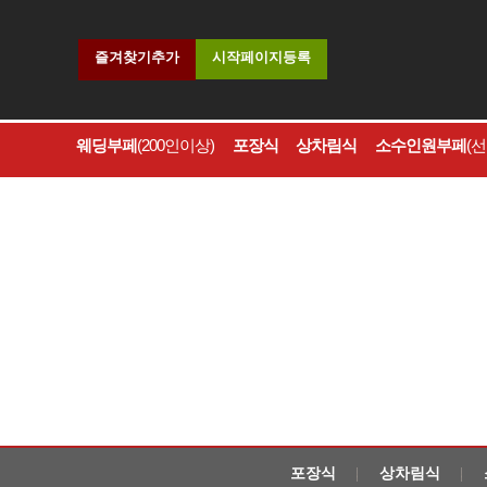
즐겨찾기추가
시작페이지등록
웨딩부페
(200인이상)
포장식
상차림식
소수인원부페
(
포장식
상차림식