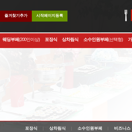
즐겨찾기추가
시작페이지등록
웨딩부페
(200인이상)
포장식
상차림식
소수인원부페
(선택형)
가
포장식
상차림식
소수인원부페
비즈니스