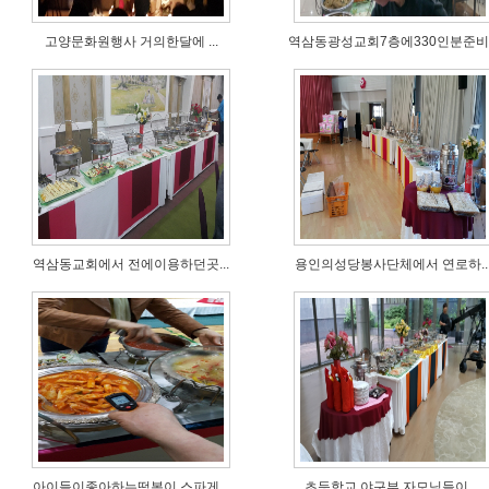
고양문화원행사 거의한달에 ...
역삼동광성교회7층에330인분준비..
역삼동교회에서 전에이용하던곳...
용인의성당봉사단체에서 연로하..
아이들이좋아하는떡복이,스파게...
초등학교 야구부 자모님들이 ...